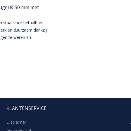
eugel Ø 50 mm met
 staal voor betaalbare
terk en duurzaam dankzij
igen te weren en
KLANTENSERVICE
Disclaimer
Privacybeleid