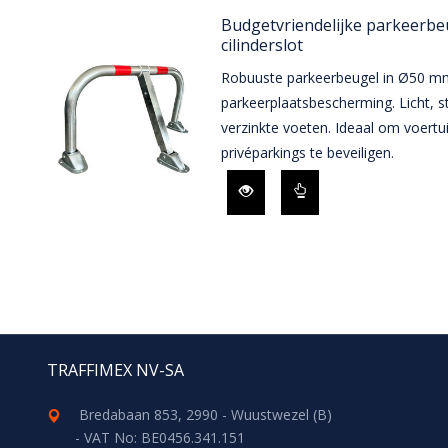
Budgetvriendelijke parkeerb
cilinderslot
Robuuste parkeerbeugel in Ø50 mm
parkeerplaatsbescherming. Licht, s
verzinkte voeten. Ideaal om voertu
privéparkings te beveiligen.
TRAFFIMEX NV-SA
Bredabaan 853, 2990 - Wuustwezel (B)
- VAT No: BE0456.341.151