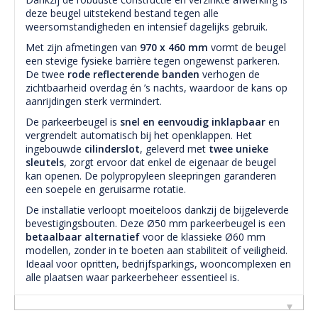
deze beugel uitstekend bestand tegen alle
weersomstandigheden en intensief dagelijks gebruik.
Met zijn afmetingen van
970 x 460 mm
vormt de beugel
een stevige fysieke barrière tegen ongewenst parkeren.
De twee
rode reflecterende banden
verhogen de
zichtbaarheid overdag én ’s nachts, waardoor de kans op
aanrijdingen sterk vermindert.
De parkeerbeugel is
snel en eenvoudig inklapbaar
en
vergrendelt automatisch bij het openklappen. Het
ingebouwde
cilinderslot
, geleverd met
twee unieke
sleutels
, zorgt ervoor dat enkel de eigenaar de beugel
kan openen. De polypropyleen sleepringen garanderen
een soepele en geruisarme rotatie.
De installatie verloopt moeiteloos dankzij de bijgeleverde
bevestigingsbouten. Deze Ø50 mm parkeerbeugel is een
betaalbaar alternatief
voor de klassieke Ø60 mm
modellen, zonder in te boeten aan stabiliteit of veiligheid.
Ideaal voor opritten, bedrijfsparkings, wooncomplexen en
alle plaatsen waar parkeerbeheer essentieel is.