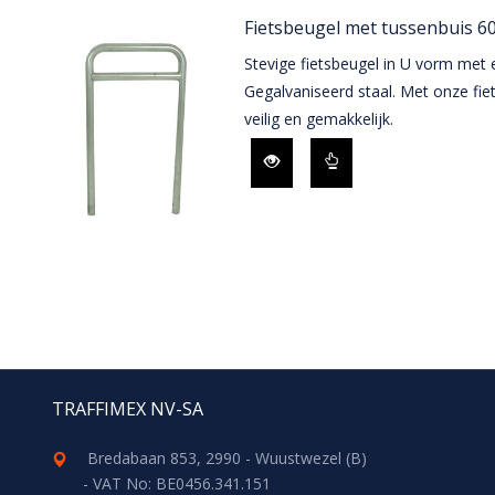
Fietsbeugel met tussenbuis 6
Stevige fietsbeugel in U vorm met 
Gegalvaniseerd staal. Met onze fie
veilig en gemakkelijk.
TRAFFIMEX NV-SA
Bredabaan 853, 2990 - Wuustwezel (B)
- VAT No: BE0456.341.151