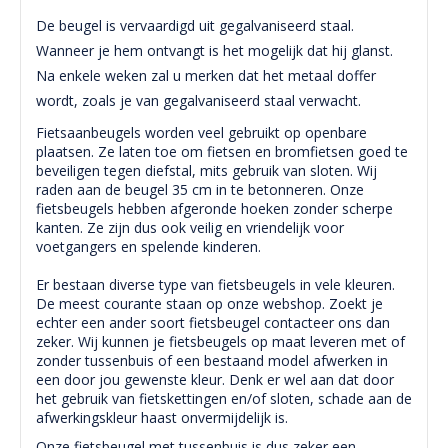
De beugel is vervaardigd uit gegalvaniseerd staal.
Wanneer je hem ontvangt is het mogelijk dat hij glanst.
Na enkele weken zal u merken dat het metaal doffer
wordt, zoals je van gegalvaniseerd staal verwacht.
Fietsaanbeugels worden veel gebruikt op openbare
plaatsen. Ze laten toe om fietsen en bromfietsen goed te
beveiligen tegen diefstal, mits gebruik van sloten. Wij
raden aan de beugel 35 cm in te betonneren. Onze
fietsbeugels hebben afgeronde hoeken zonder scherpe
kanten. Ze zijn dus ook veilig en vriendelijk voor
voetgangers en spelende kinderen.
Er bestaan diverse type van fietsbeugels in vele kleuren.
De meest courante staan op onze webshop. Zoekt je
echter een ander soort fietsbeugel contacteer ons dan
zeker. Wij kunnen je fietsbeugels op maat leveren met of
zonder tussenbuis of een bestaand model afwerken in
een door jou gewenste kleur. Denk er wel aan dat door
het gebruik van fietskettingen en/of sloten, schade aan de
afwerkingskleur haast onvermijdelijk is.
Onze fietsbeugel met tussenbuis is dus zeker een