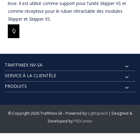
lisse. Il est utilisé comme support pour l'unité Skipper XS et
comme récepteur pour le ruban rétractable des modules
Skipper et Skipper XS.
TRAFFIMEX NV-SA
SERVICE À LA CLIENTÈLE
PRODUITS
© Copyright 2026 Traffimex SA - Powered by
Lightspeed
| Designed &
Developed by
PSDCenter