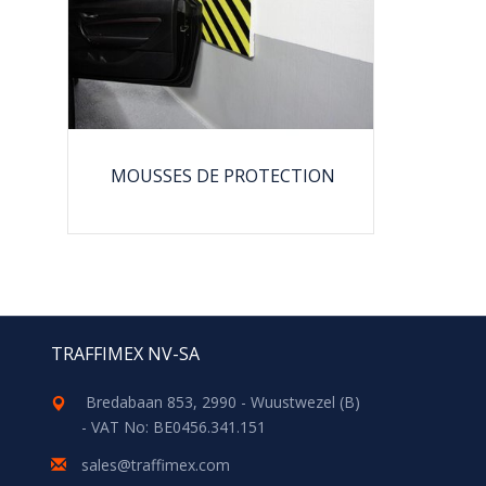
MOUSSES DE PROTECTION
TRAFFIMEX NV-SA
Bredabaan 853, 2990 - Wuustwezel (B)
- VAT No: BE0456.341.151
sales@traffimex.com