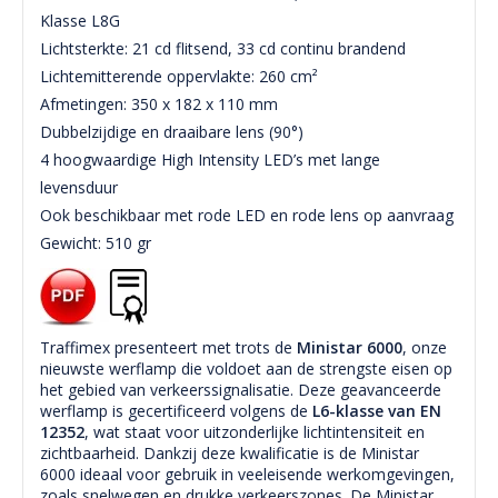
Klasse L8G
Lichtsterkte: 21 cd flitsend, 33 cd continu brandend
Lichtemitterende oppervlakte: 260 cm²
Afmetingen: 350 x 182 x 110 mm
Dubbelzijdige en draaibare lens (90°)
4 hoogwaardige High Intensity LED’s met lange
levensduur
Ook beschikbaar met rode LED en rode lens op aanvraag
Gewicht: 510 gr
Traffimex presenteert met trots de
Ministar 6000
, onze
nieuwste werflamp die voldoet aan de strengste eisen op
het gebied van verkeerssignalisatie. Deze geavanceerde
werflamp is gecertificeerd volgens de
L6-klasse van EN
12352
, wat staat voor uitzonderlijke lichtintensiteit en
zichtbaarheid. Dankzij deze kwalificatie is de Ministar
6000 ideaal voor gebruik in veeleisende werkomgevingen,
zoals snelwegen en drukke verkeerszones. De Ministar