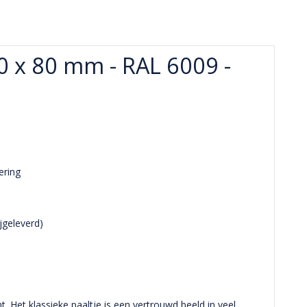
00 x 80 mm - RAL 6009 -
ering
jgeleverd)
. Het klassieke paaltje is een vertrouwd beeld in veel