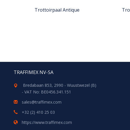
Trottoirpaal Antique
Tro
TRAFFIMEX NV-SA
Bredabaan 853, 2990 - Wuustwezel (B)
- VAT No: BE0456.341.151
sales@traffimex.com
+32 (2) 410 25 03
https://www.traffimex.com