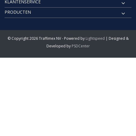
KLANTENSERVICE
PRODUCTEN
© Copyright 2026 Traffimex NV - Powered by
Lightspeed
| Designed &
Developed by
PSDCenter