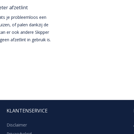
ter afzetlint
aats je probleemloos een
uizen, of palen dankzij de
an er ook andere Skipper
en afzetlint in gebruik is.
KLANTENSERVICE
Disclaimer
Privacybeleid