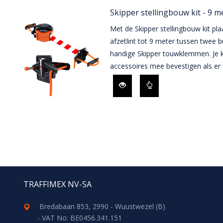
Skipper stellingbouw kit - 9 me
Met de Skipper stellingbouw kit pl
afzetlint tot 9 meter tussen twee b
handige Skipper touwklemmen. Je k
accessoires mee bevestigen als er ge
TRAFFIMEX NV-SA
Bredabaan 853, 2990 - Wuustwezel (B)
- VAT No: BE0456.341.151