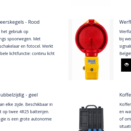
keerskegels - Rood
Werf
 het gebruik op
Werfl
langs spoorwegen. Met
bij w
chakelaar en fotocel. Werkt
signa
ele lichtfunctie: continu licht
België
bbelzijdig - geel
Koffe
 elke zijde. Beschikbaar in
Koffe
t op twee 4R25 batterijen.
en wat
gie is een grote autonomie
of om 
situati