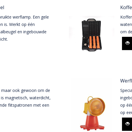
el
Koffe
ruikte werflamp. Een gele
Koffe
n is. Werkt op één
waterd
fstalbeugel en ingebouwde
om de 
icht.
Werfl
en, maar ook gewoon om de
Speci
t is magnetisch, waterdicht,
ingeb
ende flitspatronen met een
op één
op een