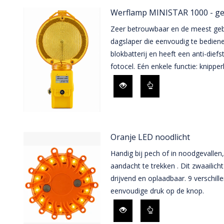
Werflamp MINISTAR 1000 - ge
Zeer betrouwbaar en de meest geb
dagslaper die eenvoudig te bediene
blokbatterij en heeft een anti-die
fotocel. Eén enkele functie: knipperl
Oranje LED noodlicht
Handig bij pech of in noodgevall
aandacht te trekken . Dit zwaailich
drijvend en oplaadbaar. 9 verschill
eenvoudige druk op de knop.