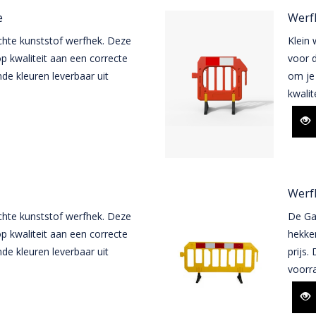
e
Werfh
chte kunststof werfhek. Deze
Klein
p kwaliteit aan een correcte
voor d
ende kleuren leverbaar uit
om je 
kwalit
Werfh
chte kunststof werfhek. Deze
De Ga
p kwaliteit aan een correcte
hekken
ende kleuren leverbaar uit
prijs.
voorra