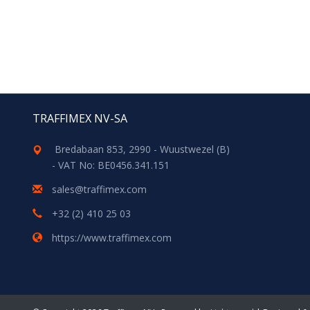
TRAFFIMEX NV-SA
Bredabaan 853, 2990 - Wuustwezel (B)
- VAT No: BE0456.341.151
sales@traffimex.com
+32 (2) 410 25 03
https://www.traffimex.com