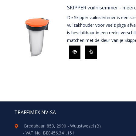
SKIPPER vuilnisemmer - meer
De Skipper vuilnisemmer is een st
vuilzakhouder voor veelzijdige afva
is beschikbaar in een reeks verschil
matchen met de kleur van je Skippe
TRAFFIMEX NV-SA
Bredabaan 853, 2990 - Wuustwezel (B)
- VAT No: BE0456.341.151