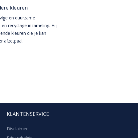
dere kleuren
evige en duurzame
l en recyclage inzameling. Hij
lende kleuren die je kan
r afzetpaal.
KLANTENSERVICE
Disclaimer
Privacybeleid