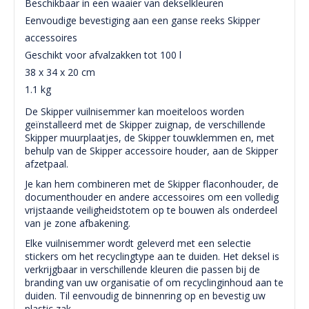
Beschikbaar in een waaier van dekselkleuren
Eenvoudige bevestiging aan een ganse reeks Skipper
accessoires
Geschikt voor afvalzakken tot 100 l
38 x 34 x 20 cm
1.1 kg
De Skipper vuilnisemmer kan moeiteloos worden
geïnstalleerd met de Skipper zuignap, de verschillende
Skipper muurplaatjes, de Skipper touwklemmen en, met
behulp van de Skipper accessoire houder, aan de Skipper
afzetpaal.
Je kan hem combineren met de Skipper flaconhouder, de
documenthouder en andere accessoires om een volledig
vrijstaande veiligheidstotem op te bouwen als onderdeel
van je zone afbakening.
Elke vuilnisemmer wordt geleverd met een selectie
stickers om het recyclingtype aan te duiden. Het deksel is
verkrijgbaar in verschillende kleuren die passen bij de
branding van uw organisatie of om recyclinginhoud aan te
duiden. Til eenvoudig de binnenring op en bevestig uw
plastic zak.