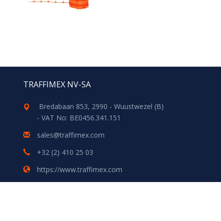
TRAFFIMEX NV-SA
Bredabaan 853, 2990 - Wuustwezel (B)
- VAT No: BE0456.341.151
sales@traffimex.com
+32 (2) 410 25 03
https://www.traffimex.com