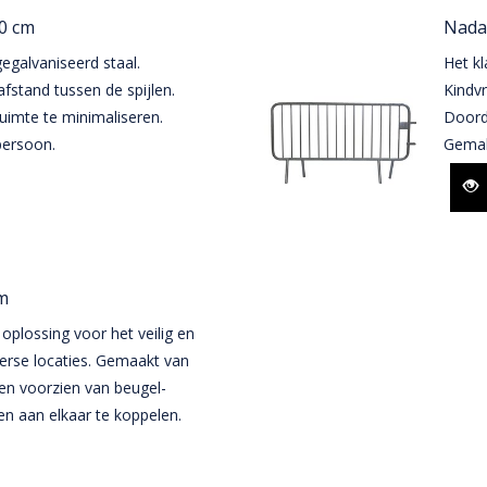
10 cm
Nadar
gegalvaniseerd staal.
Het kl
afstand tussen de spijlen.
Kindvr
imte te minimaliseren.
Doord
persoon.
Gemak
m
 oplossing voor het veilig en
verse locaties. Gemaakt van
en voorzien van beugel-
n aan elkaar te koppelen.