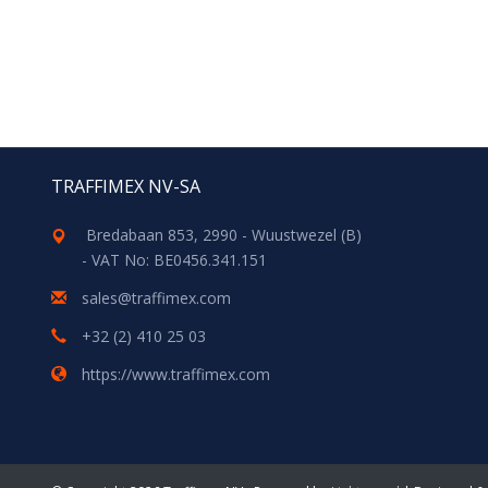
TRAFFIMEX NV-SA
Bredabaan 853, 2990 - Wuustwezel (B)
- VAT No: BE0456.341.151
sales@traffimex.com
+32 (2) 410 25 03
https://www.traffimex.com