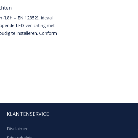
ichten
en (L8H – EN 12352), ideaal
opende LED-verlichting met
oudig te installeren. Conform
KLANTENSERVICE
Disclaimer
Privacybeleid