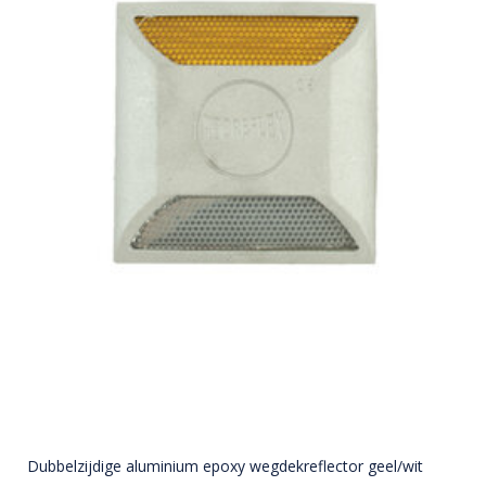
Dubbelzijdige aluminium epoxy wegdekreflector geel/wit