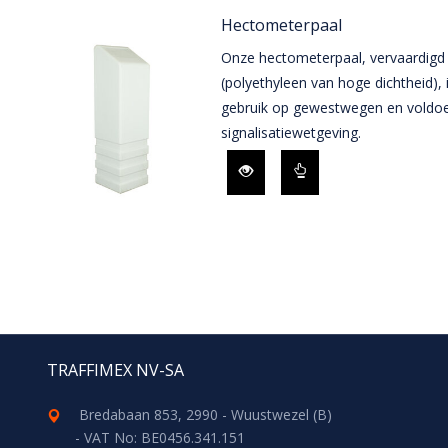
Hectometerpaal
Onze hectometerpaal, vervaardigd
(polyethyleen van hoge dichtheid),
gebruik op gewestwegen en voldoet
signalisatiewetgeving.
TRAFFIMEX NV-SA
Bredabaan 853, 2990 - Wuustwezel (B)
- VAT No: BE0456.341.151