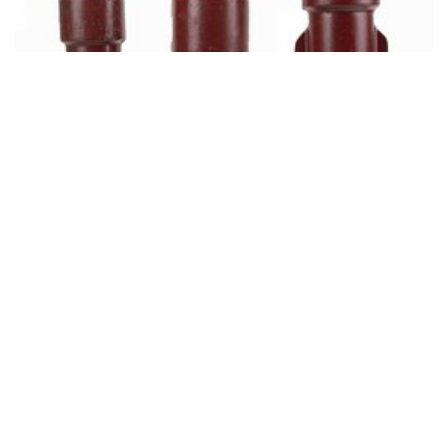
Grondhuls Ø 76 mm uit gietijzer
Met onze grondhuls plaatst u probleemloos palen met een
diameter van 76 mm zodat u ze op elk moment kan