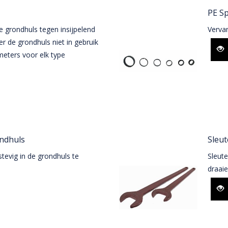
PE S
 grondhuls tegen insijpelend
Verva
r de grondhuls niet in gebruik
ameters voor elk type
ondhuls
Sleu
stevig in de grondhuls te
Sleut
draaie