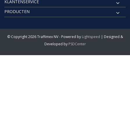
KLANTENSERVICE
PRODUCTEN
© Copyright 2026 Traffimex NV - Powered by
Lightspeed
| Designed &
Developed by
PSDCenter