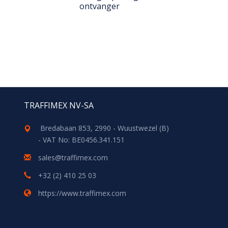
ontvanger
TRAFFIMEX NV-SA
Bredabaan 853, 2990 - Wuustwezel (B)
- VAT No: BE0456.341.151
sales@traffimex.com
+32 (2) 410 25 03
https://www.traffimex.com