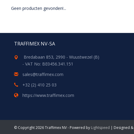
Geen producten gevonden!...
TRAFFIMEX NV-SA
Bredabaan 853, 2990 - Wuustwezel (B)
- VAT No: BE0456.341.151
sales@traffimex.com
+32 (2) 410 25 03
https://www.traffimex.com
© Copyright 2026 Traffimex NV - Powered by
Lightspeed
| Designed &