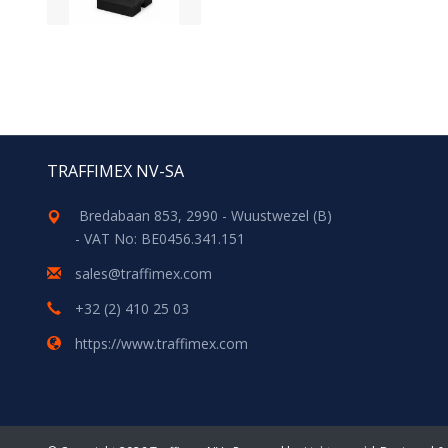
TRAFFIMEX NV-SA
Bredabaan 853, 2990 - Wuustwezel (B)
- VAT No: BE0456.341.151
sales@traffimex.com
+32 (2) 410 25 03
https://www.traffimex.com