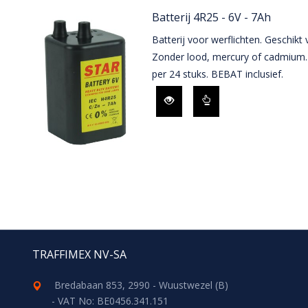
Batterij 4R25 - 6V - 7Ah
Batterij voor werflichten. Geschikt
Zonder lood, mercury of cadmium. 
per 24 stuks. BEBAT inclusief.
TRAFFIMEX NV-SA
Bredabaan 853, 2990 - Wuustwezel (B)
- VAT No: BE0456.341.151