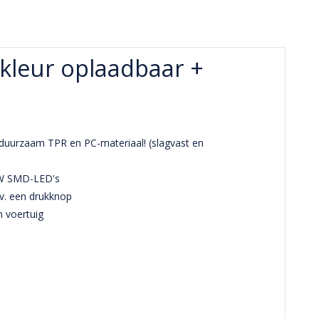
ikleur oplaadbaar +
 duurzaam TPR en PC-materiaal! (slagvast en
15W SMD-LED's
.v. een drukknop
 voertuig