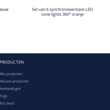
blauw
Set van 6 synchroniseerbare LED
cone lights 360° oranje
PRODUCTEN
Alle producten
Nieuwe producten
Aanbiedingen
Tags
RSS-feed