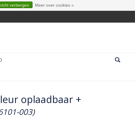
ericht verbergen
Meer over cookies »
D
kleur oplaadbaar +
-6101-003)