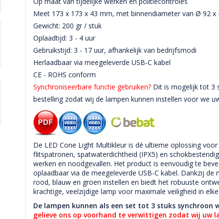
Op maat van tijdelijke werken en politiecontroles
Meet 173 x 173 x 43 mm, met binnendiameter van Ø 92 
Gewicht: 200 gr / stuk
Oplaadtijd: 3 - 4 uur
Gebruikstijd: 3 - 17 uur, afhankelijk van bedrijfsmodi
Herlaadbaar via meegeleverde USB-C kabel
CE - ROHS conform
Synchroniseerbare functie gebruiken?
Dit is mogelijk tot 3 
bestelling zodat wij de lampen kunnen instellen voor we uw
De LED Cone Light Multikleur is dé ultieme oplossing voor 
flitspatronen, spatwaterdichtheid (IPX5) en schokbestendigh
werken en noodgevallen. Het product is eenvoudig te beves
oplaadbaar via de meegeleverde USB-C kabel. Dankzij de mul
rood, blauw en groen instellen en biedt het robuuste ont
krachtige, veelzijdige lamp voor maximale veiligheid in elke 
De lampen kunnen als een set tot 3 stuks synchroon w
gelieve ons op voorhand te verwittigen zodat wij uw 