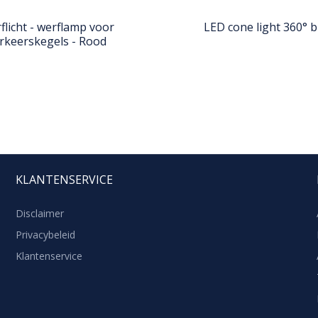
flicht - werflamp voor
LED cone light 360° 
rkeerskegels - Rood
KLANTENSERVICE
Disclaimer
Privacybeleid
Klantenservice