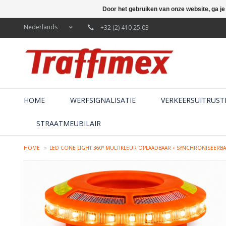
Door het gebruiken van onze website, ga j
Nederlands
+32 (2) 410 25 03
HOME
WERFSIGNALISATIE
VERKEERSUITRUST
STRAATMEUBILAIR
HOME
LED CONE LIGHT 360° MULTIKLEUR OPLAADBAAR + SYNCHRONISEERB