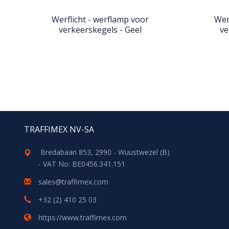
B
Werflicht - werflamp voor
Wer
verkeerskegels - Geel
ve
TRAFFIMEX NV-SA
Bredabaan 853, 2990 - Wuustwezel (B)
- VAT No: BE0456.341.151
sales@traffimex.com
+32 (2) 410 25 03
https://www.traffimex.com