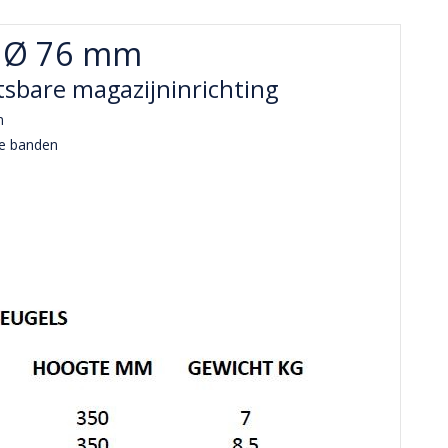
- Ø 76 mm
sbare magazijninrichting
m
de banden