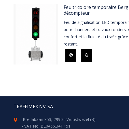
Feu tricolore temporaire Ber
décompteur
Feu de signalisation LED temporai
pour chantiers et travaux routiers. 
confort et la fluidité du trafic grâc
restant.
TRAFFIMEX NV-SA
Bredabaan 853, 2990 - Wuustwezel (B)
- VAT No: BE0456.341.151