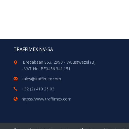
TRAFFIMEX NV-SA
Bredabaan 853, 2990 - Wuustwezel (B)
- VAT No: BE0456.341.151
sales@traffimex.com
+32 (2) 410 25 03
https://www.traffimex.com