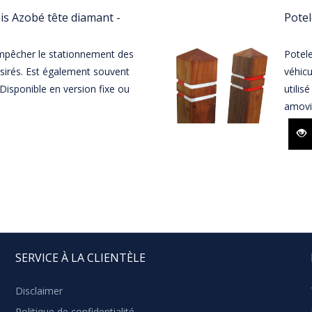
is Azobé tête diamant -
Potel
mpêcher le stationnement des
Potel
sirés. Est également souvent
véhicu
isponible en version fixe ou
utilis
amovi
SERVICE À LA CLIENTÈLE
Disclaimer
Politique de confidentialité