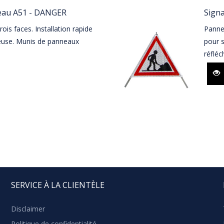
neau A51 - DANGER
Signa
rois faces. Installation rapide
Pannea
reuse. Munis de panneaux
pour 
réfléc
SERVICE À LA CLIENTÈLE
Disclaimer
Politique de confidentialité