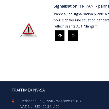
Signalisation 'TRIPAN' - pan
Panneau de signalisation pliable à t
pour signaler une situation dange
réfléchissants A51 "danger".
TRAFFIMEX NV-SA
Bredabaan 853, 2990 - Wuustwezel (B)
- VAT No: BE0456.341.151