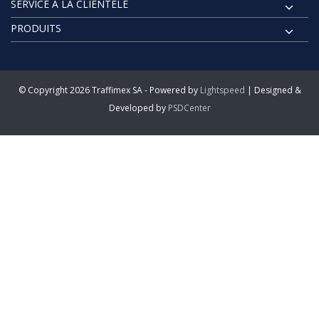
SERVICE À LA CLIENTÈLE
PRODUITS
© Copyright 2026 Traffimex SA - Powered by
Lightspeed
| Designed &
Developed by
PSDCenter