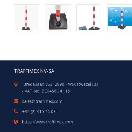
TRAFFIMEX NV-SA
Bredabaan 853, 2990 - Wuustwezel (B)
- VAT No: BE0456.341.151
sales@traffimex.com
+32 (2) 410 25 03
https://www.traffimex.com