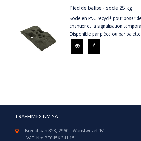
Pied de balise - socle 25 kg
Socle en PVC recyclé pour poser des
chantier et la signalisation tempora
Disponible par pièce ou par palette
TRAFFIMEX NV-SA
Bredabaan 853, 2990 - Wuustwezel (B)
- VAT No: BE0456.341.151