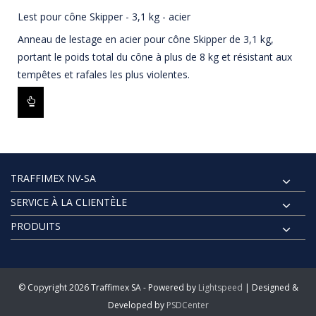
Lest pour cône Skipper - 3,1 kg - acier
Anneau de lestage en acier pour cône Skipper de 3,1 kg,
portant le poids total du cône à plus de 8 kg et résistant aux
tempêtes et rafales les plus violentes.
TRAFFIMEX NV-SA
SERVICE À LA CLIENTÈLE
PRODUITS
© Copyright 2026 Traffimex SA - Powered by
Lightspeed
| Designed &
Developed by
PSDCenter