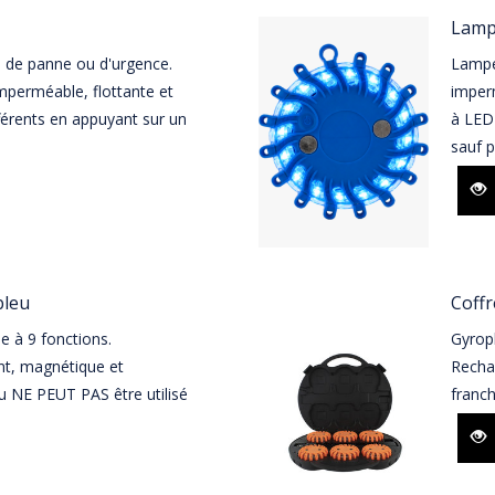
Lamp
 de panne ou d'urgence.
Lampe
mperméable, flottante et
imperm
férents en appuyant sur un
à LED 
sauf p
bleu
Coffr
e à 9 fonctions.
Gyroph
nt, magnétique et
Recha
eu NE PEUT PAS être utilisé
franch