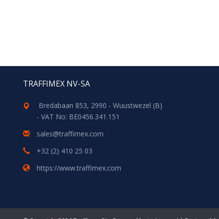
TRAFFIMEX NV-SA
Bredabaan 853, 2990 - Wuustwezel (B)
- VAT No: BE0456.341.151
sales@traffimex.com
+32 (2) 410 25 03
https://www.traffimex.com