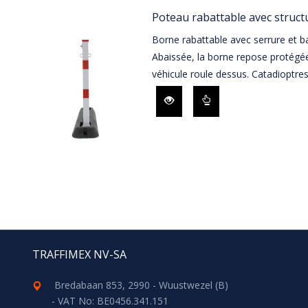
Poteau rabattable avec struc
Borne rabattable avec serrure et b
Abaissée, la borne repose protégé
véhicule roule dessus. Catadioptres 
TRAFFIMEX NV-SA
Bredabaan 853, 2990 - Wuustwezel (B)
- VAT No: BE0456.341.151