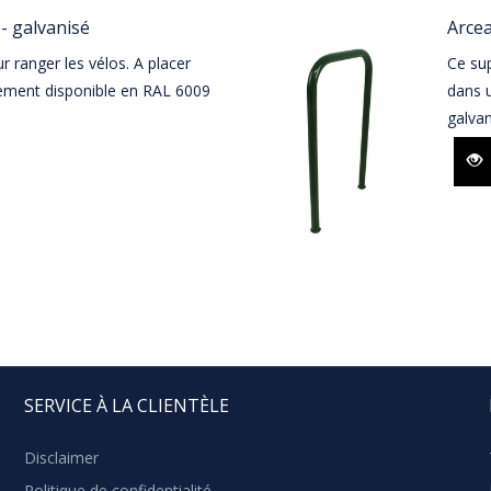
- galvanisé
Arcea
 ranger les vélos. A placer
Ce sup
ement disponible en RAL 6009
dans u
galvan
SERVICE À LA CLIENTÈLE
Disclaimer
Politique de confidentialité