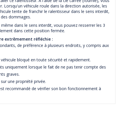
ler ce ralentisseur. A l'aide de la clé carrée (fournie), vous
. Lorsqu'un véhicule roule dans la direction autorisée, les
cule tente de franchir le ralentisseur dans le sens interdit,
ent des dommages.
nd même dans le sens interdit, vous pouvez resserrer les 3
alement dans cette position fermée.
ère extrêmement réfléchie :
bondants, de préférence à plusieurs endroits, y compris aux
 véhicule bloqué en toute sécurité et rapidement.
ts uniquement lorsque le fait de ne pas tenir compte des
nts graves.
s sur une propriété privée.
 il est recommandé de vérifier son bon fonctionnement à