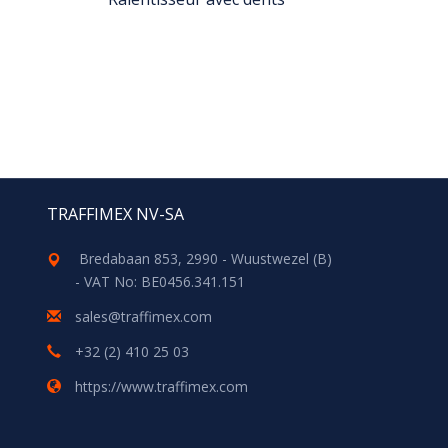
TRAFFIMEX NV-SA
Bredabaan 853, 2990 - Wuustwezel (B)
- VAT No: BE0456.341.151
sales@traffimex.com
+32 (2) 410 25 03
https://www.traffimex.com