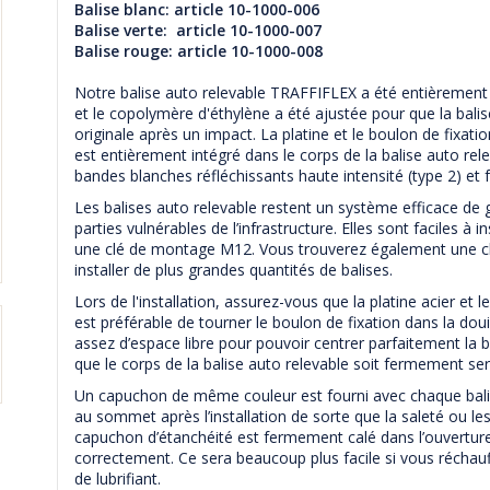
Balise blanc: article 10-1000-006
Balise verte: article 10-1000-007
Balise rouge: article 10-1000-008
Notre balise auto relevable TRAFFIFLEX a été entièremen
et le copolymère d'éthylène a été ajustée pour que la bali
originale après un impact. La platine et le boulon de fixa
est entièrement intégré dans le corps de la balise auto rel
bandes blanches réfléchissants haute intensité (type 2) et f
Les balises auto relevable restent un système efficace de g
parties vulnérables de l’infrastructure. Elles sont faciles 
une clé de montage M12. Vous trouverez également une clé
installer de plus grandes quantités de balises.
Lors de l'installation, assurez-vous que la platine acier et l
est préférable de tourner le boulon de fixation dans la doui
assez d’espace libre pour pouvoir centrer parfaitement la ba
que le corps de la balise auto relevable soit fermement serré
Un capuchon de même couleur est fourni avec chaque balise
au sommet après l’installation de sorte que la saleté ou les 
capuchon d’étanchéité est fermement calé dans l’ouverture 
correctement. Ce sera beaucoup plus facile si vous réchauf
de lubrifiant.