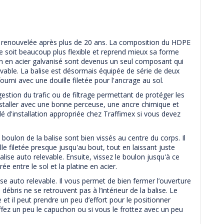
t renouvelée après plus de 20 ans. La composition du HDPE
se soit beaucoup plus flexible et reprend mieux sa forme
tion en acier galvanisé sont devenus un seul composant qui
evable. La balise est désormais équipée de série de deux
ourni avec une douille filetée pour l'ancrage au sol.
estion du trafic ou de filtrage permettant de protéger les
à installer avec une bonne perceuse, une ancre chimique et
 d'installation appropriée chez Traffimex si vous devez
e boulon de la balise sont bien vissés au centre du corps. Il
lle filetée presque jusqu'au bout, tout en laissant juste
lise auto relevable. Ensuite, vissez le boulon jusqu'à ce
e entre le sol et la platine en acier.
 auto relevable. Il vous permet de bien fermer l’ouverture
débris ne se retrouvent pas à l’intérieur de la balise. Le
et il peut prendre un peu d’effort pour le positionner
fez un peu le capuchon ou si vous le frottez avec un peu