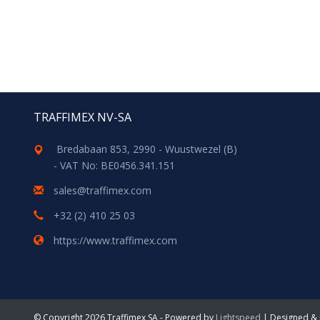
TRAFFIMEX NV-SA
Bredabaan 853, 2990 - Wuustwezel (B)
- VAT No: BE0456.341.151
sales@traffimex.com
+32 (2) 410 25 03
https://www.traffimex.com
© Copyright 2026 Traffimex SA - Powered by
Lightspeed
| Designed &